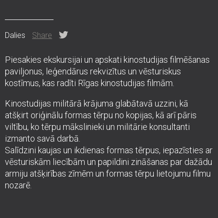
Dalies
Share
Piesakies ekskursijai un apskati kinostudijas filmēšanas
paviljonus, leģendārus rekvizītus un vēsturiskus
kostīmus, kas radīti Rīgas kinostudijas filmām.
Kinostudijas militārā krājuma glabātavā uzzini, kā
atšķirt oriģinālu formas tērpu no kopijas, kā arī pāris
viltību, ko tērpu mākslinieki un militārie konsultanti
izmanto savā darbā.
Salīdzini kaujas un ikdienas formas tērpus, iepazīsties ar
vēsturiskām liecībām un papildini zināšanas par dažādu
armiju atšķirības zīmēm un formas tērpu lietojumu filmu
nozarē.