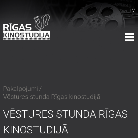
LV
Pakalpojumi
/
Vēstures stunda Rīgas kinostudijā
VĒSTURES STUNDA RĪGAS
KINOSTUDIJĀ