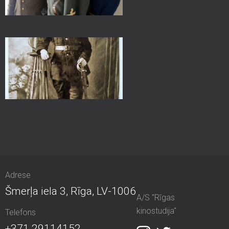
Adrese
Šmerļa iela 3, Rīga, LV-1006
A/S "Rīgas
kinostudija"
Telefons
+371 29114152